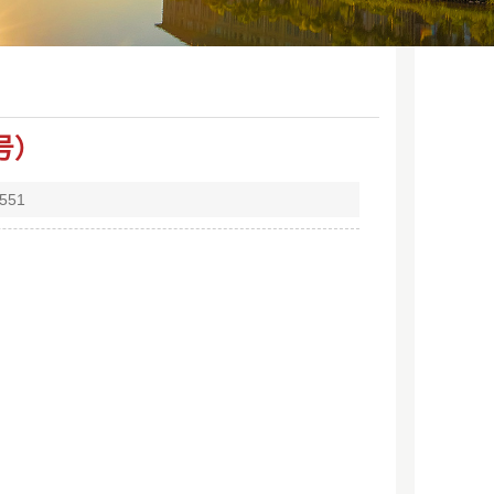
号）
551