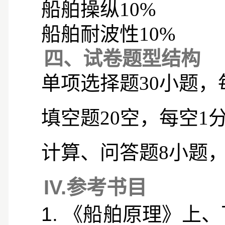
船舶操纵
10%
船舶耐波性
10%
四、试卷题型结构
单项选择题
30
小题，
填空题
20
空，每空
1
计算、问答题
8
小题
IV.
参考书目
1.
《船舶原理》上、