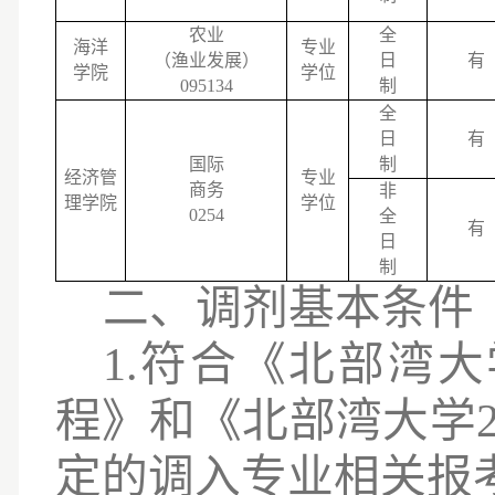
农业
全
海洋
专业
（渔业发展）
日
有
学院
学位
095134
制
全
日
有
国际
制
经济管
专业
商务
非
理学院
学位
0254
全
有
日
制
二、调剂基本条件
1.符合《北部湾大
程》和《北部湾大学
定的调入专业相关报