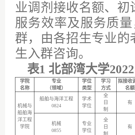
业调剂接收名额、初
服务效率及服务质量
群，由各招生专业的
生入群咨询。
表
1 北部湾大学2
学院
专业
学位
学习
拟接收
名称
（领域）
类型
方式
名额
全
船舶与海洋工程
学术
日
有
机械与
0824
学位
制
船舶海
洋工程
全
机械
专业
学院
日
有
0855
学位
制