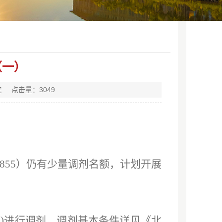
（一）
院
点击量：
3049
0855）仍有少量调剂名额，计划开展
)
进行
调剂
。
调剂基本条件详见《北