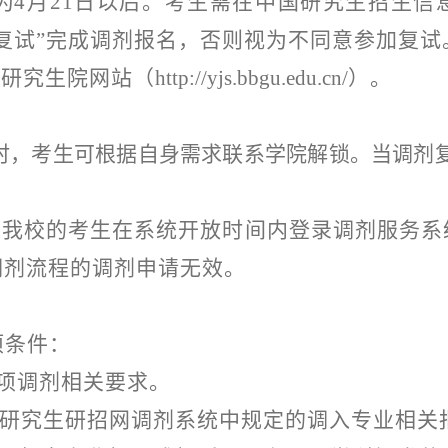
为
4
月
21
日
以后。
考生需在中国研究生招生信
复试”
完成
调剂
报名
，
否则视为不同意参加复试
校
研究生院
网站（
http://yjs.bbgu.edu.cn/
）
。
小时，考生可根据自身需求联系学院解锁。当调剂
到我校的考生
在系统开放时间内
登录调剂服务系
调剂流程的调剂申请无效。
项条件：
项调剂相关要求。
硕士研究生研招网调剂系统中规定的调入专业相关